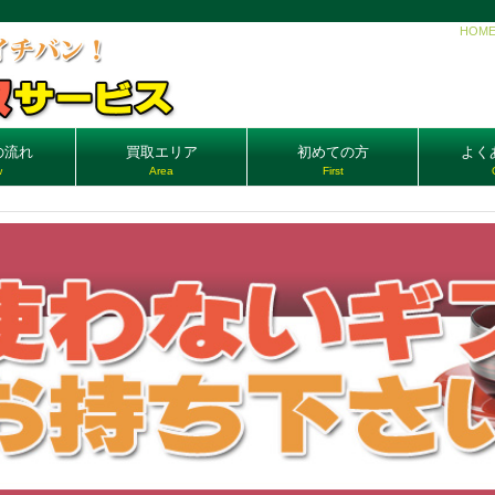
HOM
の流れ
買取エリア
初めての方
よく
w
Area
First