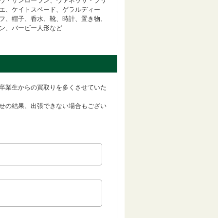
ヴ・サンローラン、ヴァネッサ・ブリ
エ、ケイトスペード、ゲラルディー
フ、帽子、香水、靴、時計、置き物、
ン、バービー人形など
卒業生からの買取りを多くさせていた
せの結果、出張できない場合もござい