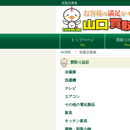
加盟店募集
トップページ
買取り
Top
Flo
HOME
加盟店募集
買取り品目
冷蔵庫
洗濯機
テレビ
エアコン
その他の電化製品
家具
キッチン家具
着物・和装小物